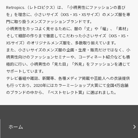
Retropics.（レトロピクス）は、「小柄男性にファッションの喜び
を」を理念に、
小さいサイズ（XXS・XS・XSサイズ）のメンズ服を専
門に取り扱うメンズファッションブランド
です。
小柄男性をカッコよく見せるために、服の「丈」や「幅」、「素材」
そして細部の作りまで徹底してこだわった
小さいサイズ（XXS・XS・
XSサイズ）のオリジナルメンズ服を、多数
取り揃えています。
また、小さいサイズのメンズ服の企画・生産・販売だけではなく、小
柄男性向けのファッションセミナーや、コーディネート紹介なども積
極的に行い、小柄男性の「見た目」「外見」をファッションを通じて
サポートしています。
テレビ番組や雑誌、新聞等、各種メディア掲載や芸能人への衣装提供
も行っており、2020年にはカラーミーショップ大賞にて全国4万店舗
のブランドの中から、『ベストセレクト賞』に選ばれました。
ホーム