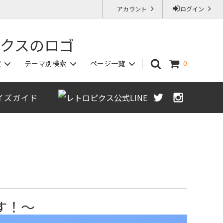
アカウント
ログイン
覧
テーマ別検索
ページ一覧
0
イズガイド
カットソー/ポロシャツ
秋物アイテム
ジャストサイズ保証（返品交換OK）
Sサイズ
す！～