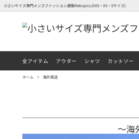
小さいサイズ専門メンズファッション通販Retropics.(XXS・XS・Sサイズ)
全アイテム
アウター
シャツ
カットソー
全アイテム一覧（新着順）
全アイテム一覧（新着順）
RetroPics.のコンセプト
長袖シ
春物ア
メディ
ボトムス
冬物アイテム
初めての方へサイズガイド
ニット
XXSサ
ホーム
海外発送
小柄＆細身のアイテム
～海