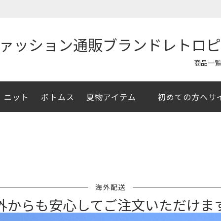
商品一
ニット
ボトムス
夏物アイテム
初めての方へサ
ャツ/半袖シャツ
イテム
ア掲載
アウター/ジャケット
夏物アイテム
メルマガ登録クーポン
/セーター
イズ
お直し・その他アイテム
XSサイズ
海外配送
外からも安心してご注文いただけま