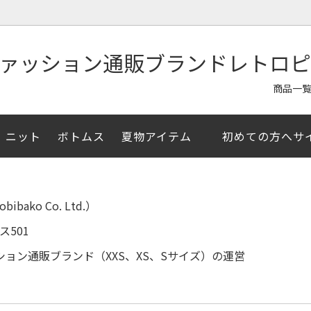
商品一
ニット
ボトムス
夏物アイテム
初めての方へサ
ャツ/半袖シャツ
イテム
ア掲載
アウター/ジャケット
夏物アイテム
メルマガ登録クーポン
/セーター
イズ
お直し・その他アイテム
XSサイズ
ko Co. Ltd.）
ス501
ョン通販ブランド（XXS、XS、Sサイズ）の運営