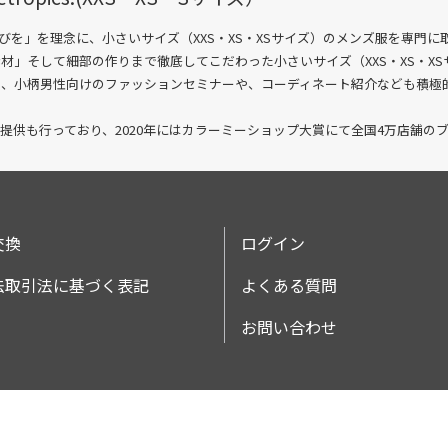
喜びを」を理念に、
小さいサイズ（XXS・XS・XSサイズ）のメンズ服を専門
素材」そして細部の作りまで徹底してこだわった
小さいサイズ（XXS・XS・
く、小柄男性向けのファッションセミナーや、コーディネート紹介なども積極
提供も行っており、2020年にはカラーミーショップ大賞にて全国4万店舗の
交換
ログイン
法取引法に基づく表記
よくある質問
お問い合わせ