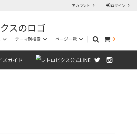
アカウント
ログイン
覧
テーマ別検索
ページ一覧
0
イズガイド
カットソー/ポロシャツ
秋物アイテム
ジャストサイズ保証（返品交換OK）
Sサイズ