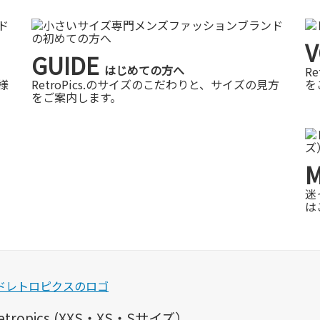
V
GUIDE
はじめての方へ
R
様
RetroPics.のサイズのこだわりと、サイズの見方
を
をご案内します。
迷
は
pics.(XXS・XS・Sサイズ）