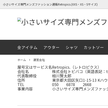
小さいサイズ専門メンズファッション通販Retropics.(XXS・XS・Sサイズ)
全アイテム
アウター
シャツ
カットソー
全アイテム一覧（新着順）
全アイテム一覧（新着順）
RetroPics.のコンセプト
長袖シ
春物ア
メディ
ボトムス
冬物アイテム
初めての方へサイズガイド
ニット
XXSサ
ホーム
運営会社
屋号又はサービス名
Retropics.（レトロピクス）
小柄＆細身のアイテム
会社名
株式会社トビバコ（英語表記：tobiba
代表取締役
相川賢太郎
住所
東京都大田区矢口1-15-13 Kハウ
TEL
050 6878 2668
事業内容
小さいサイズ専門メンズファッシ