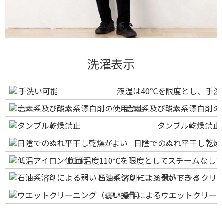
洗濯表示
液温は40℃を限度とし、手
塩素系及び酸素系漂白剤の
タンブル乾燥禁止
日陰でのぬれ平干し乾燥
底面温度110℃を限度としてスチームなし
石油系溶剤による弱いドライクリ
弱い操作によるウエットクリー