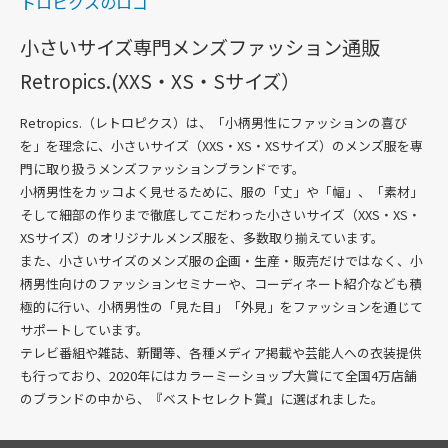
小さいサイズ専門メンズファッション通販
Retropics.(XXS・XS・Sサイズ）
Retropics.（レトロピクス）は、「小柄男性にファッションの喜び
を」を理念に、
小さいサイズ（XXS・XS・XSサイズ）のメンズ服を専
門に取り扱うメンズファッションブランド
です。
小柄男性をカッコよく見せるために、服の「丈」や「幅」、「素材」
そして細部の作りまで徹底してこだわった
小さいサイズ（XXS・XS・
XSサイズ）のオリジナルメンズ服を、多数
取り揃えています。
また、小さいサイズのメンズ服の企画・生産・販売だけではなく、小
柄男性向けのファッションセミナーや、コーディネート紹介なども積
極的に行い、小柄男性の「見た目」「外見」をファッションを通じて
サポートしています。
テレビ番組や雑誌、新聞等、各種メディア掲載や芸能人への衣装提供
も行っており、2020年にはカラーミーショップ大賞にて全国4万店舗
のブランドの中から、『ベストセレクト賞』に選ばれました。