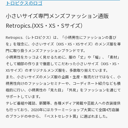
小さいサイズ専門メンズファッション通販
Retropics.(XXS・XS・Sサイズ）
Retropics.（レトロピクス）は、「小柄男性にファッションの喜び
を」を理念に、
小さいサイズ（XXS・XS・XSサイズ）のメンズ服を専
門に取り扱うメンズファッションブランド
です。
小柄男性をカッコよく見せるために、服の「丈」や「幅」、「素材」
そして細部の作りまで徹底してこだわった
小さいサイズ（XXS・XS・
XSサイズ）のオリジナルメンズ服を、多数
取り揃えています。
また、小さいサイズのメンズ服の企画・生産・販売だけではなく、小
柄男性向けのファッションセミナーや、コーディネート紹介なども積
極的に行い、小柄男性の「見た目」「外見」をファッションを通じて
サポートしています。
テレビ番組や雑誌、新聞等、各種メディア掲載や芸能人への衣装提供
も行っており、2020年にはカラーミーショップ大賞にて全国4万店舗
のブランドの中から、『ベストセレクト賞』に選ばれました。