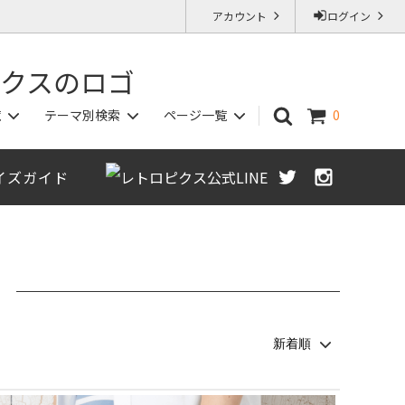
アカウント
ログイン
覧
テーマ別検索
ページ一覧
0
イズガイド
カットソー/ポロシャツ
秋物アイテム
ジャストサイズ保証（返品交換OK）
Sサイズ
）