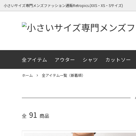
小さいサイズ専門メンズファッション通販Retropics.(XXS・XS・Sサイズ)
全アイテム
アウター
シャツ
カットソー
全アイテム一覧（新着順）
全アイテム一覧（新着順）
RetroPics.のコンセプト
長袖シ
春物ア
メディ
ボトムス
冬物アイテム
初めての方へサイズガイド
ニット
XXSサ
ホーム
全アイテム一覧（新着順）
小柄＆細身のアイテム
91
全
商品