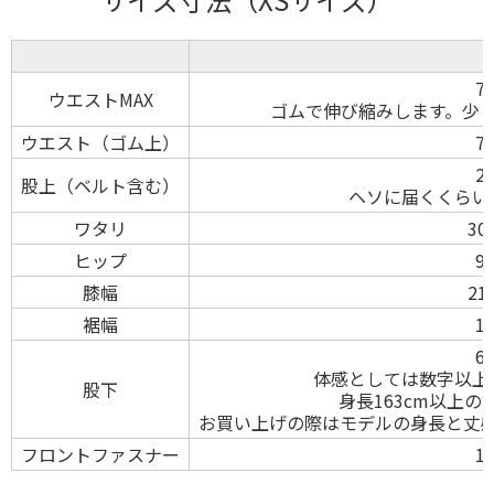
7
ウエストMAX
ゴムで伸び縮みします。少
ウエスト（ゴム上）
7
2
股上（ベルト含む）
ヘソに届くくらい
ワタリ
30
ヒップ
9
膝幅
21
裾幅
1
6
体感としては数字以上
股下
身長163cm以上
お買い上げの際はモデルの身長と丈
フロントファスナー
1