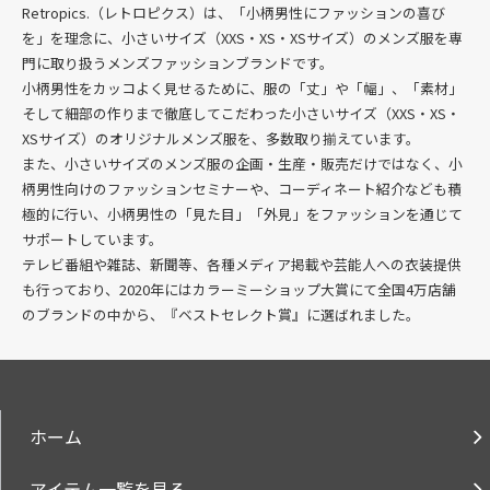
Retropics.（レトロピクス）は、「小柄男性にファッションの喜び
を」を理念に、
小さいサイズ（XXS・XS・XSサイズ）のメンズ服を専
門に取り扱うメンズファッションブランド
です。
小柄男性をカッコよく見せるために、服の「丈」や「幅」、「素材」
そして細部の作りまで徹底してこだわった
小さいサイズ（XXS・XS・
XSサイズ）のオリジナルメンズ服を、多数
取り揃えています。
また、小さいサイズのメンズ服の企画・生産・販売だけではなく、小
柄男性向けのファッションセミナーや、コーディネート紹介なども積
極的に行い、小柄男性の「見た目」「外見」をファッションを通じて
サポートしています。
テレビ番組や雑誌、新聞等、各種メディア掲載や芸能人への衣装提供
も行っており、2020年にはカラーミーショップ大賞にて全国4万店舗
のブランドの中から、『ベストセレクト賞』に選ばれました。
ホーム
アイテム一覧を見る