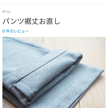
66.5cm
RP-01
67cm
パンツ裾丈お直し
67.5cm
0
件のレビュー
68cm
68.5cm
69cm
69.5cm
70cm
その他（備考欄に記入ください）