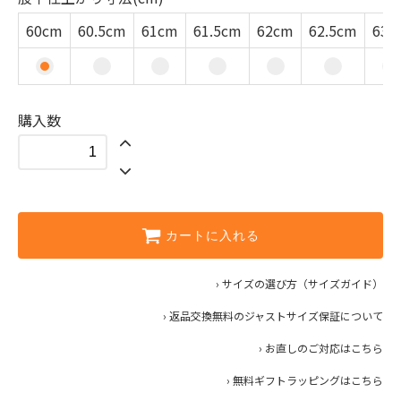
61cm
60cm
60.5cm
61cm
61.5cm
62cm
62.5cm
63c
61.5cm
62cm
購入数
62.5cm
63cm
63.5cm
64cm
カートに入れる
64.5cm
› サイズの選び方（サイズガイド）
65cm
› 返品交換無料のジャストサイズ保証について
65.5cm
› お直しのご対応はこちら
› 無料ギフトラッピングはこちら
66cm