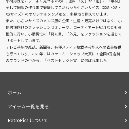
小柄男性をカッコよく見せるために、服の「丈」や「幅」、「素材」
そして細部の作りまで徹底してこだわった
小さいサイズ（XXS・XS・
XSサイズ）のオリジナルメンズ服を、多数
取り揃えています。
また、小さいサイズのメンズ服の企画・生産・販売だけではなく、小
柄男性向けのファッションセミナーや、コーディネート紹介なども積
極的に行い、小柄男性の「見た目」「外見」をファッションを通じて
サポートしています。
テレビ番組や雑誌、新聞等、各種メディア掲載や芸能人への衣装提供
も行っており、2020年にはカラーミーショップ大賞にて全国4万店舗
のブランドの中から、『ベストセレクト賞』に選ばれました。
ホーム
アイテム一覧を見る
RetroPics.について