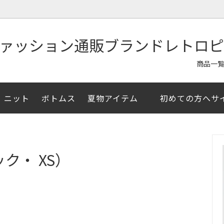
商品一
ニット
ボトムス
夏物アイテム
初めての方へサ
ャツ/半袖シャツ
イテム
ア掲載
アウター/ジャケット
夏物アイテム
メルマガ登録クーポン
/セーター
イズ
お直し・その他アイテム
XSサイズ
ク・ XS）