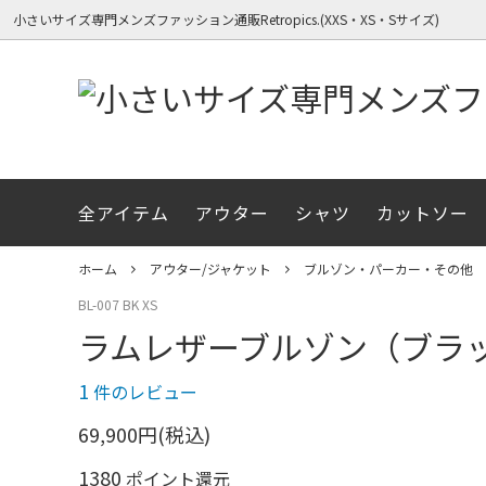
小さいサイズ専門メンズファッション通販Retropics.(XXS・XS・Sサイズ)
全アイテム
アウター
シャツ
カットソー
全アイテム一覧（新着順）
全アイテム一覧（新着順）
RetroPics.のコンセプト
長袖シ
春物ア
メディ
ボトムス
冬物アイテム
初めての方へサイズガイド
ニット
XXSサ
ホーム
アウター/ジャケット
ブルゾン・パーカー・その他
BL-007 BK XS
小柄＆細身のアイテム
ラムレザーブルゾン（ブラッ
1
件のレビュー
69,900円(税込)
1380
ポイント還元