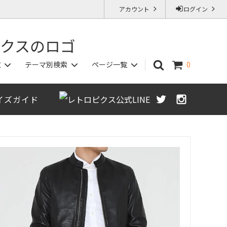
アカウント
ログイン
覧
テーマ別検索
ページ一覧
0
イズガイド
カットソー/ポロシャツ
秋物アイテム
ジャストサイズ保証（返品交換OK）
Sサイズ