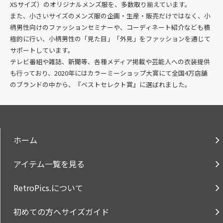
XSサイズ）のオリジナルメンズ服を、多数
取り揃えています。
また、小さいサイズのメンズ服の企画・生産・販売だけではなく、小
柄男性向けのファッションセミナーや、コーディネート紹介なども積
極的に行い、小柄男性の「見た目」「外見」をファッションを通じて
サポートしています。
テレビ番組や雑誌、新聞等、各種メディア掲載や芸能人への衣装提供
も行っており、2020年にはカラーミーショップ大賞にて全国4万店舗
のブランドの中から、『ベストセレクト賞』に選ばれました。
ホーム
アイテム一覧を見る
RetroPics.について
初めての方へサイズガイド